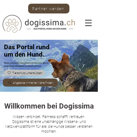
Partner werden
Das Portal rund
um den Hund.
Wissen, Community, Unternehmen und Tierschutz -
alles für
ein glückliches Miteinander von Mensch und Hund.
Tierschutz unterstützen
Angebote in meiner Nähe finden
Willkommen bei Dogissima
Wissen verbindet. Fairness schafft Vertrauen.
Dogissima ist eine unabhängige Wissens- und
Netzwerkplattform für alle, die Hunde besser verstehen
möchten.