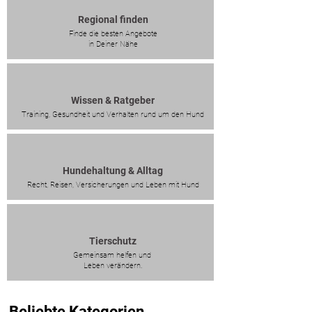
Regional finden
Finde die besten Angebote
in Deiner Nähe
Wissen & Ratgeber
Training, Gesundheit und Verhalten rund um den Hund
Hundehaltung & Alltag
Recht, Reisen, Versicherungen und Leben mit Hund
Tierschutz
Gemeinsam helfen und
Leben verändern.
Beliebte Kategorien