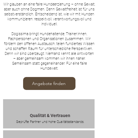
Wir glauben an eine faire Hundeerziehung – ohne Gewalt,
aber auch ohne Dogmen. Denn Gewaltfreiheit ist für uns
selbstverständlich. Entscheidend ist, wie wir mit Hunden
kommunizieren: respektvoll, verantwortungsvoll und
individuell.
Dogissima bringt Hundehaltende, Trainer:innen,
Fachpersonen und Organisationen zusammen. Wir
fördern den offenen Austausch, teilen fundiertes Wissen
und schaffen Raum für unterschiedliche Perspektiven.
Denn wir sind überzeugt: Niemand kennt alle Antworten
– aber gemeinsam kommen wir ihnen näher.
Gemeinsam statt gegeneinander. Für eine faire
Hundewelt.
Angebote finden
Qualität & Vertrauen
Geprüfte Partner und hohe Qualitätsstandards.