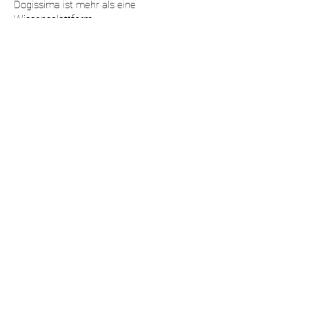
Dogissima ist mehr als eine
Wissensplattform.
Dogissima lebt vom gemeinsamen
Austausch.
Denn Wissen wächst, wenn
Menschen bereit sind, ihre Erfahrungen zu
teilen, Fragen zu stellen und voneinander
zu lernen.
Bleibe informiert!